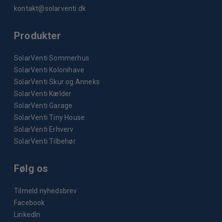
o
kontakt@solarventi.dk
T
n
h
t
Produkter
e
h
o
SolarVenti Sommerhus
e
SolarVenti Kolonihave
p
p
SolarVenti Skur og Anneks
t
r
SolarVenti Kælder
i
o
SolarVenti Garage
o
SolarVenti Tiny House
d
SolarVenti Erhverv
n
u
SolarVenti Tilbehør
s
c
m
t
Følg os
a
p
y
Tilmeld nyhedsbrev
a
Facebook
b
g
LinkedIn
e