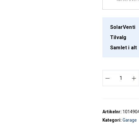
SolarVenti
Tilvalg
Samlet i alt
S
o
l
a
r
V
Artikelnr:
101490
e
Kategori:
Garage
n
t
i