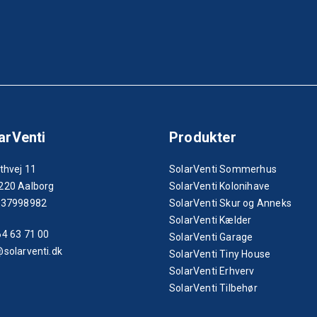
arVenti
Produkter
thvej 11
SolarVenti Sommerhus
220 Aalborg
SolarVenti Kolonihave
 37998982
SolarVenti Skur og Anneks
SolarVenti Kælder
64 63 71 00
SolarVenti Garage
@solarventi.dk
SolarVenti Tiny House
SolarVenti Erhverv
SolarVenti Tilbehør