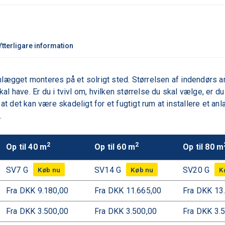
S
V
1
4
Ytterligare information
G
,
t
nlægget monteres på et solrigt sted. Størrelsen af indendørs ar
ä
al have. Er du i tvivl om, hvilken størrelse du skal vælge, er 
c
det kan være skadeligt for et fugtigt rum at installere et anlæg
k
.
e
r
2
2
Op til 40 m
Op til 60 m
Op til 80 m
u
p
SV7 G
SV14 G
SV20 G
p
t
Fra DKK 9.180,00
Fra DKK 11.665,00
Fra DKK 13
i
l
Fra DKK 3.500,00
Fra DKK 3.500,00
Fra DKK 3.
l