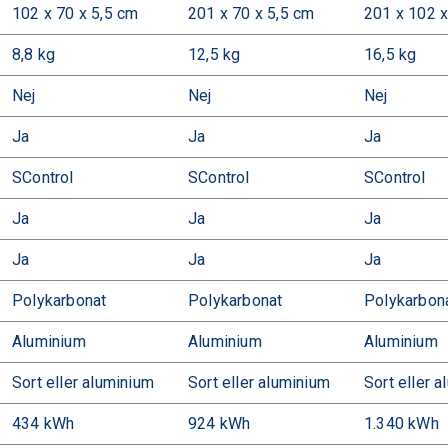
6
102 x 70 x 5,5 cm
201 x 70 x 5,5 cm
201 x 102 x
0
8,8 kg
12,5 kg
16,5 kg
m
²
Nej
Nej
Nej
m
ä
Ja
Ja
Ja
n
g
SControl
SControl
SControl
d
Ja
Ja
Ja
Ja
Ja
Ja
Polykarbonat
Polykarbonat
Polykarbon
Aluminium
Aluminium
Aluminium
Sort eller aluminium
Sort eller aluminium
Sort eller 
434 kWh
924 kWh
1.340 kWh