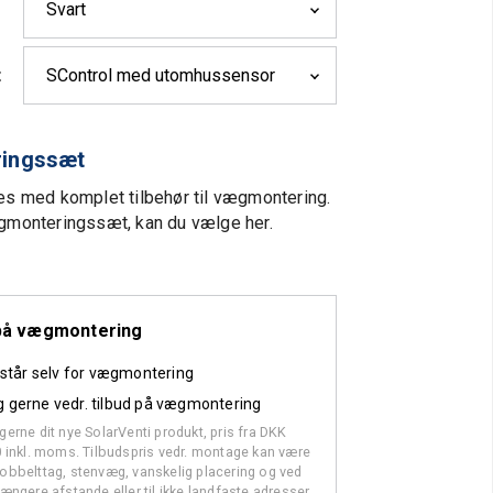
t
es med komplet tilbehør til vægmontering.
agmonteringssæt, kan du vælge her.
d på vægmontering
g står selv for vægmontering
g gerne vedr. tilbud på vægmontering
gerne dit nye SolarVenti produkt, pris fra DKK
0 inkl. moms. Tilbudspris vedr. montage kan være
obbelttag, stenvæg, vanskelig placering og ved
længere afstande eller til ikke landfaste adresser.