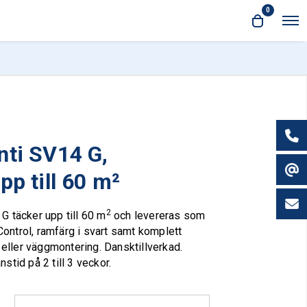
0
O
O
p
p
e
e
n
n
M
e
c
n
a
u
r
t
nti SV14 G,
pp till 60 m²
2
G täcker upp till 60 m
och levereras som
ntrol, ramfärg i svart samt komplett
- eller väggmontering. Dansktillverkad.
stid på 2 till 3 veckor.