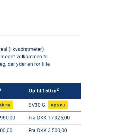
eal (i kvadratmeter)
du meget velkommen til
, der yder en for lille
2
2
Op til 150 m
SV30 G
.960,00
Fra DKK 17.325,00
500,00
Fra DKK 3.500,00