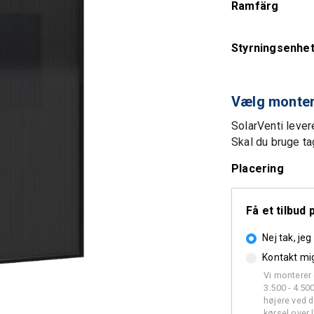
Ramfärg
Styrningsenhe
SolarVenti lever
Skal du bruge t
Placering
Få et tilbu
Nej tak, je
Kontakt mi
Vi monterer 
3.500 - 4.50
højere ved d
kørsel over 