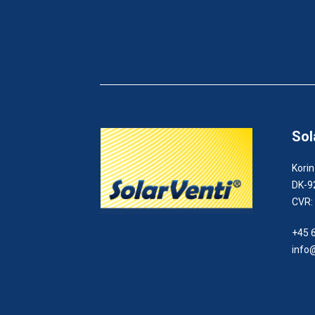
Sol
Korin
DK-9
CVR:
+45 
info