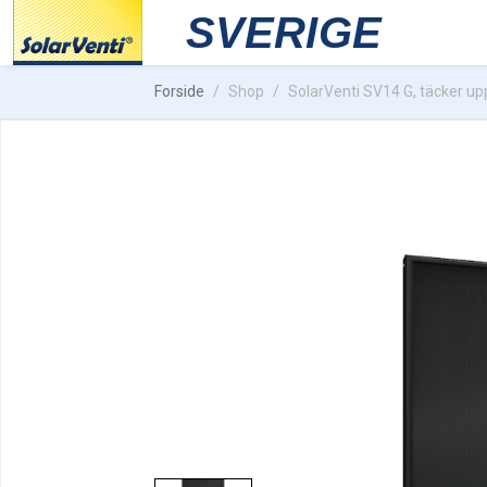
Forside
Shop
SolarVenti SV14 G, täcker upp