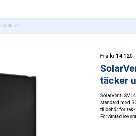
 till 60 m²
Fra
kr
14.120
SolarVe
täcker u
SolarVenti SV14 
standard med SCo
tillbehör för tak
Förväntad leveran