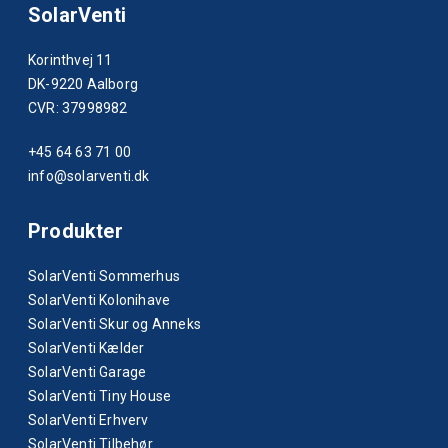
SolarVenti
Korinthvej 11
DK-9220 Aalborg
CVR: 37998982
+45 64 63 71 00
info@solarventi.dk
Produkter
SolarVenti Sommerhus
SolarVenti Kolonihave
SolarVenti Skur og Anneks
SolarVenti Kælder
SolarVenti Garage
SolarVenti Tiny House
SolarVenti Erhverv
SolarVenti Tilbehør