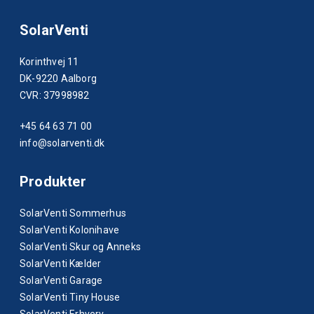
SolarVenti
Korinthvej 11
DK-9220 Aalborg
CVR: 37998982
+45 64 63 71 00
info@solarventi.dk
Produkter
SolarVenti Sommerhus
SolarVenti Kolonihave
SolarVenti Skur og Anneks
SolarVenti Kælder
SolarVenti Garage
SolarVenti Tiny House