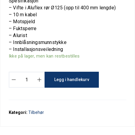
Spesifikasjon
– Vifte i Aluflex rør Ø125 (opp til 400 mm lengde)
– 10 m kabel
– Motspjeld
– Fuktsperre
– Alurist
– Innblåsningsmunnstykke
– Installasjonsveiledning
Ikke på lager, men kan restbestilles
V
Legg i handlekurv
e
n
t
i
l
Kategori:
Tilbehør
a
s
j