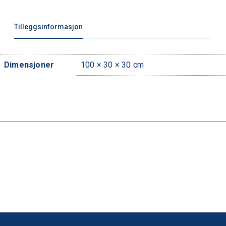
o
n
Tilleggsinformasjon
s
s
e
t
Dimensjoner
100 × 30 × 30 cm
t
a
n
t
a
l
l