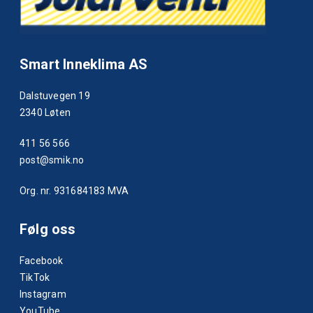
Smart Inneklima AS
Dalstuvegen 19
2340 Løten
411 56 566
post@smik.no
Org. nr. 931684183 MVA
Følg oss
Facebook
TikTok
Instagram
YouTube