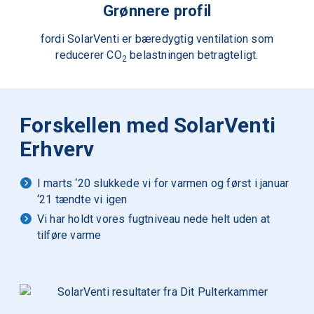
Grønnere profil
fordi SolarVenti er bære­dygtig ventilation som
reducerer CO
belastningen betragteligt.
2
Forskellen med SolarVenti
Erhverv
I marts ‘20 slukkede vi for varmen og først i januar
‘21 tændte vi igen
Vi har holdt vores fugtniveau nede helt uden at
tilføre varme
M
o