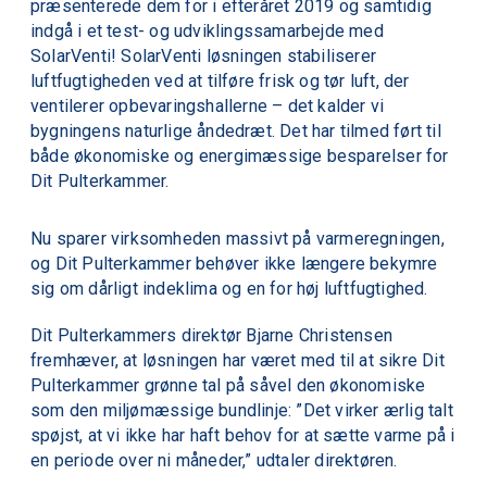
præsenterede dem for i efteråret 2019 og samtidig
indgå i et test- og udviklingssamarbejde med
SolarVenti! SolarVenti løsningen stabiliserer
luftfugtigheden ved at tilføre frisk og tør luft, der
ventilerer opbevaringshallerne – det kalder vi
bygningens naturlige åndedræt. Det har tilmed ført til
både økonomiske og energi­mæssige besparelser for
Dit Pulterkammer.
Nu sparer virksomheden massivt på varmeregningen,
og Dit Pulterkammer behøver ikke længere bekymre
sig om dårligt indeklima og en for høj luftfugtighed.
Dit Pulterkammers direktør Bjarne Christensen
fremhæver, at løsningen har været med til at sikre Dit
Pulterkammer grønne tal på såvel den økonomiske
som den miljømæssige bundlinje: ”Det virker ærlig talt
spøjst, at vi ikke har haft behov for at sætte varme på i
en periode over ni måneder,” udtaler direktøren.