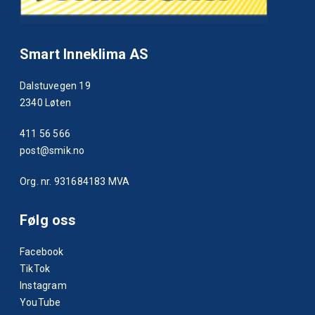
Smart Inneklima AS
Dalstuvegen 19
2340 Løten
411 56 566
post@smik.no
Org. nr. 931684183 MVA
Følg oss
Facebook
TikTok
Instagram
YouTube