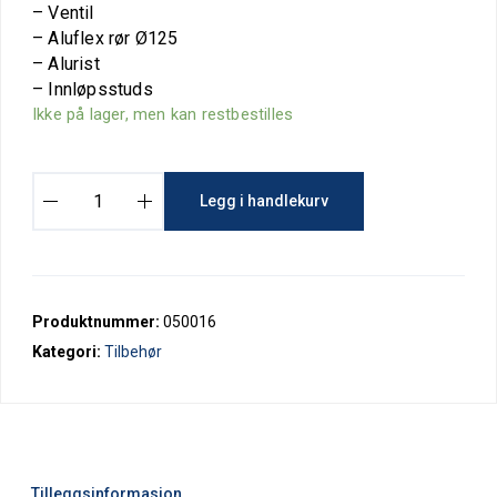
– Ventil
– Aluflex rør Ø125
– Alurist
– Innløpsstuds
Ikke på lager, men kan restbestilles
V
Legg i handlekurv
e
n
t
i
l
Produktnummer:
050016
a
Kategori:
Tilbehør
s
j
o
n
s
s
Tilleggsinformasjon