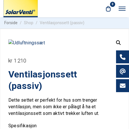
0
O
O
p
p
e
e
Forside
Shop
Ventilasjonssett (passiv)
n
n
M
e
c
n
a
u
r
t
kr
1.210
Ventilasjonssett
(passiv)
Dette settet er perfekt for hus som trenger
ventilasjon, men som ikke er pålagt å ha et
ventilasjonssett som aktivt trekker luften ut.
Spesifikasjon