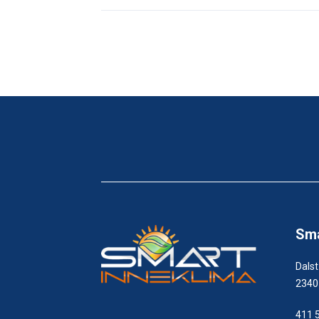
Sma
Dals
2340
411 