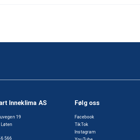
rt Inneklima AS
Følg oss
tuvegen 19
Facebook
 Løten
TikTok
Instagram
56 566
YouTube