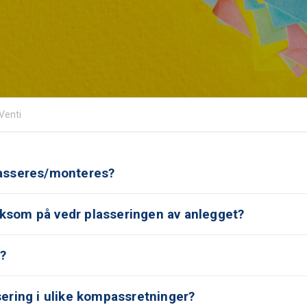
Venti
lasseres/monteres?
ksom på vedr plasseringen av anlegget?
n?
sering i ulike kompassretninger?