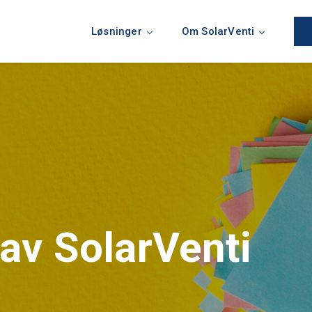
Løsninger
Om SolarVenti
av SolarVenti