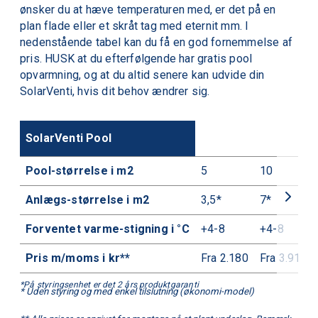
ønsker du at hæve temperaturen med, er det på en
plan flade eller et skråt tag med eternit mm. I
nedenstående tabel kan du få en god fornemmelse af
pris. HUSK at du efterfølgende har gratis
pool
opvarmning
, og at du altid senere kan udvide din
SolarVenti
, hvis dit behov ændrer sig.
SolarVenti Pool
Pool-størrelse i m2
5
10
Anlægs-størrelse i m2
3,5*
7*
Forventet varme-stigning i °C
+4-8
+4-8
Pris m/moms i kr**
Fra 2.180
Fra 3.912
* Uden styring og med enkel tilslutning (økonomi-model)