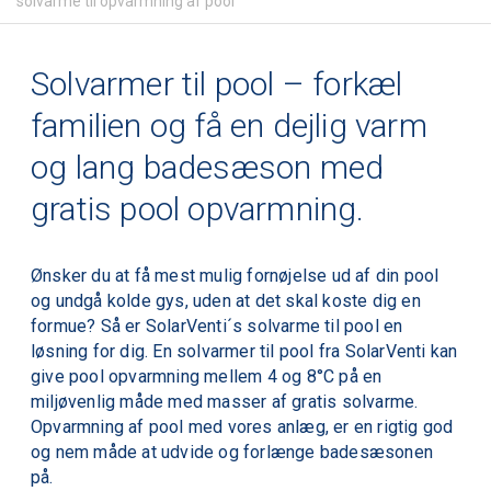
solvarme til opvarmning af pool
Solvarmer til pool – forkæl
familien og få en dejlig varm
og lang badesæson med
gratis pool opvarmning.
Ø
nsker du at få mest mulig fornøjelse ud af din pool
og undgå kolde gys, uden at det skal koste dig en
formue? Så er
SolarVenti´s
solvarme til pool en
løsning for dig. En
solvarmer
til pool fra
SolarVenti
kan
give pool opvarmning mellem 4 og 8°C på en
miljøvenlig måde med masser af gratis solvarme.
Opvarmning
af pool med vores anlæg, er en rigtig god
og nem måde at udvide og forlænge badesæsonen
på.