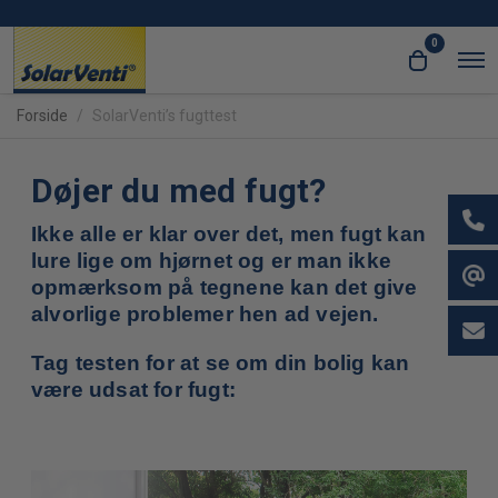
0
O
O
p
p
e
e
Forside
SolarVenti’s fugttest
n
n
M
e
c
n
Døjer du med fugt?
a
u
r
Ikke alle er klar over det, men fugt kan
t
lure lige om hjørnet og er man ikke
opmærksom på tegnene kan det give
alvorlige problemer hen ad vejen.
Tag testen for at se om din bolig kan
være udsat for fugt: