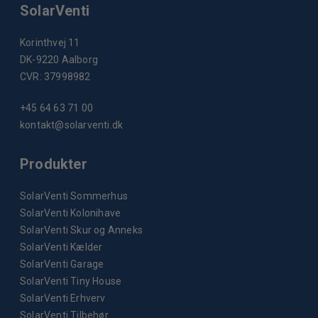
SolarVenti
Korinthvej 11
DK-9220 Aalborg
CVR: 37998982
+45 64 63 71 00
kontakt@solarventi.dk
Produkter
SolarVenti Sommerhus
SolarVenti Kolonihave
SolarVenti Skur og Anneks
SolarVenti Kælder
SolarVenti Garage
SolarVenti Tiny House
SolarVenti Erhverv
SolarVenti Tilbehør