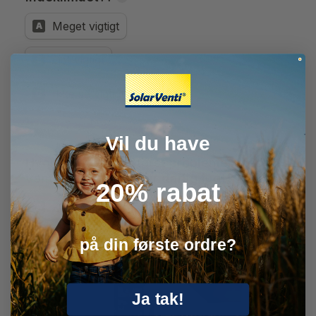
Vil du have
20% rabat
på din første ordre?
Ja tak!